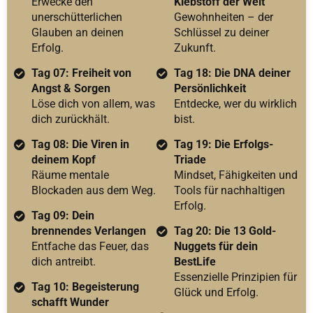
Erwecke den
Klebstoff der Welt
unerschütterlichen
Gewohnheiten – der
Glauben an deinen
Schlüssel zu deiner
Erfolg.
Zukunft.
Tag 07: Freiheit von
Tag 18: Die DNA deiner
Angst & Sorgen
Persönlichkeit
Löse dich von allem, was
Entdecke, wer du wirklich
dich zurückhält.
bist.
Tag 08: Die Viren in
Tag 19: Die Erfolgs-
deinem Kopf
Triade
Räume mentale
Mindset, Fähigkeiten und
Blockaden aus dem Weg.
Tools für nachhaltigen
Erfolg.
Tag 09: Dein
brennendes Verlangen
Tag 20: Die 13 Gold-
Entfache das Feuer, das
Nuggets für dein
dich antreibt.
BestLife
Essenzielle Prinzipien für
Tag 10: Begeisterung
Glück und Erfolg.
schafft Wunder