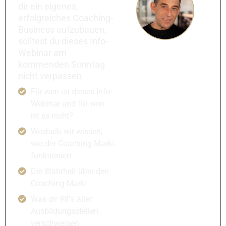
dir ein eigenes,
erfolgreiches Coaching-
Business aufzubauen,
solltest du dieses Info-
Webinar am
kommenden Sonntag
nicht verpassen.
Für wen ist dieses Info-
Webinar und für wen
ist es nicht?
Weshalb wir wissen,
wie der Coaching-Markt
funktioniert.
Die Wahrheit über den
Coaching-Markt.
Was dir 98% aller
Ausbildungsstellen
verschweigen