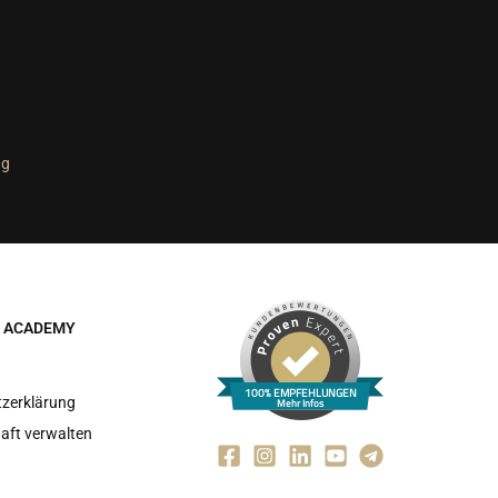
ng
E ACADEMY
m
100% EMPFEHLUNGEN
zerklärung
Mehr Infos
haft verwalten