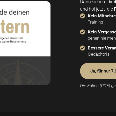
Dann sichere dir
d
und hol jetzt die
Kein Mitschre
Training
Kein Vergess
gehen nie meh
Bessere Vera
Gedächtnis
Ja, für nur 7
Die Folien (PDF) ge