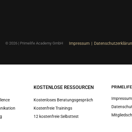
© 2026 | Primelife Academy GmbH
Impressum
|
Datenschutzerkläru
KOSTENLOSE RESSOURCEN
PRIMELIF
Impressu
llence
Kostenloses Beratungsgespräch
Datenschut
nikation
Kostenfreie Trainings
Mitgliedsc
g
12 kostenfreie Selbsttest