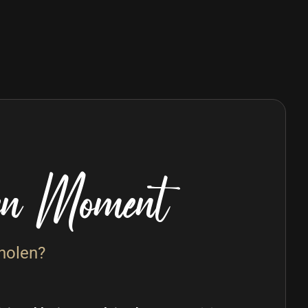
inen Moment
holen?