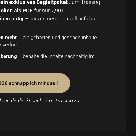
ein exklusives Begleitpaket
zum Training
Folien als PDF
für nur 7,90 €:
iben nötig
– konzentriere dich voll auf das
en mehr
– die gehörten und gesehen Inhalte
r verloren
nkerung
– behalte die Inhalte nachhaltig im
,90€ schnapp ich mir das !
hren dir direkt
nach dem Training
zu.