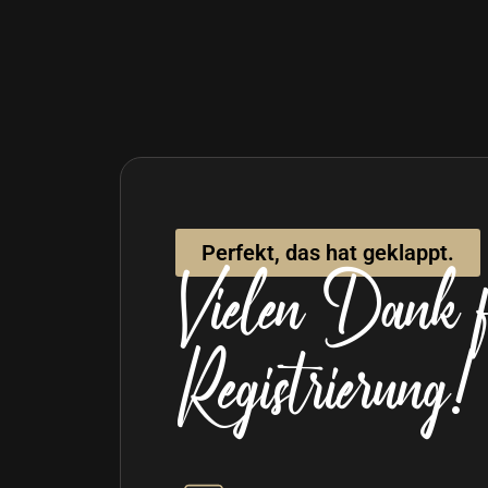
Zum
Inhalt
springen
Perfekt, das hat geklappt.
Vielen Dank f
Registrierung!